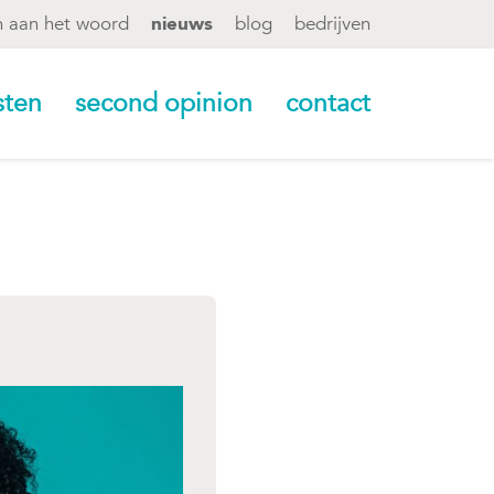
n aan het woord
nieuws
blog
bedrijven
sten
second opinion
contact