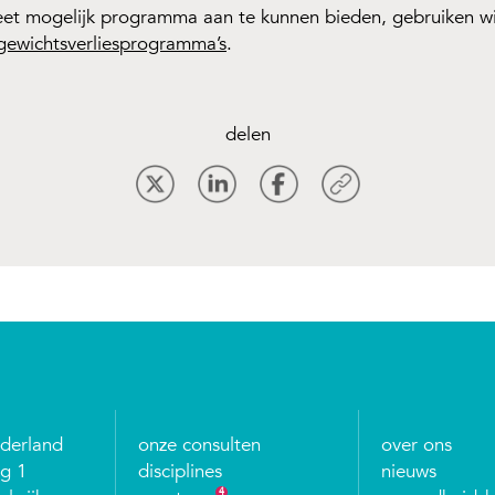
et mogelijk programma aan te kunnen bieden, gebruiken wi
gewichtsverliesprogramma’s
.
delen
ederland
onze consulten
over ons
g 1
disciplines
nieuws
4