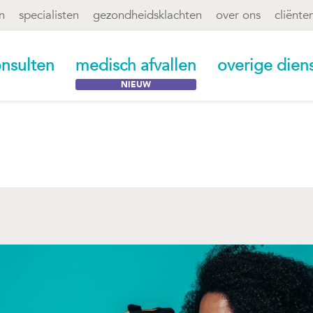
n
specialisten
gezondheidsklachten
over ons
cliënte
nsulten
medisch afvallen
overige dien