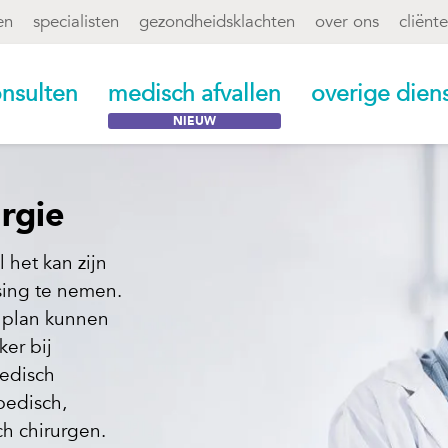
en
specialisten
gezondheidsklachten
over ons
cliënt
nsulten
medisch afvallen
overige dien
rgie
 het kan zijn
sing te nemen.
elplan kunnen
ker bij
medisch
pedisch,
ch chirurgen.