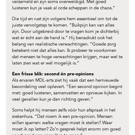
verzameld en zijn soms overweldigd. Met goed
luisteren kun je vaak al orde scheppen in de chaos.”
Die tijd en rust zijn volgens hem essentieel om tot de
juiste vervolgstap te komen. “Buikpijn kan van alles
zijn. Door uitgebreid door te vragen kom je dichterbij
wat er écht aan de hand is.” Hij benadrukt ook het
belang van realistische verwachtingen. “Goede zorg
betekent niet dat alles kan. Ik probeer te voorkomen
dat mensen te hoge verwachtingen krijgen, maar wel te
laten zien wat er wél mogelijk is.”
Een frisse blik: second én pre-opinions
Als ervaren MDL-arts ziet hij vaak dat een hernieuwde
beoordeling veel oplevert. “Een second opinion begint
met: goed luisteren, samenvatten en opnieuw kijken. In
veel gevallen kun je dan richting geven.”
Soms helpt hij mensen zelfs vóór hun afspraak in het
ziekenhuis. “Dat noem ik een pre-opinion. Mensen
willen sparren: welke vragen moet ik stellen? Waar
moet ik op letten? Zo’n gesprek helpt enorm om goed