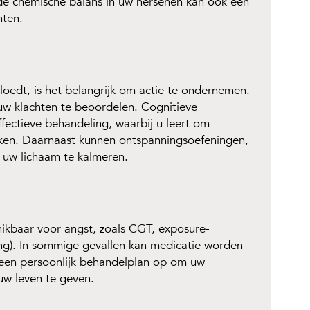
de chemische balans in uw hersenen kan ook een
hten.
loedt, is het belangrijk om actie te ondernemen.
uw klachten te beoordelen. Cognitieve
fectieve behandeling, waarbij u leert om
ken. Daarnaast kunnen ontspanningsoefeningen,
 uw lichaam te kalmeren.
hikbaar voor angst, zoals CGT, exposure-
g). In sommige gevallen kan medicatie worden
j een persoonlijk behandelplan op om uw
 uw leven te geven.