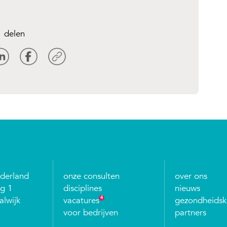
delen
ederland
onze consulten
over ons
g 1
disciplines
nieuws
lwijk
vacatures
4
gezondheidsk
voor bedrijven
partners