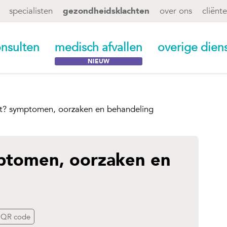
specialisten
gezondheidsklachten
over ons
cliënt
nsulten
medisch afvallen
overige dien
st? symptomen, oorzaken en behandeling
ptomen, oorzaken en
QR code