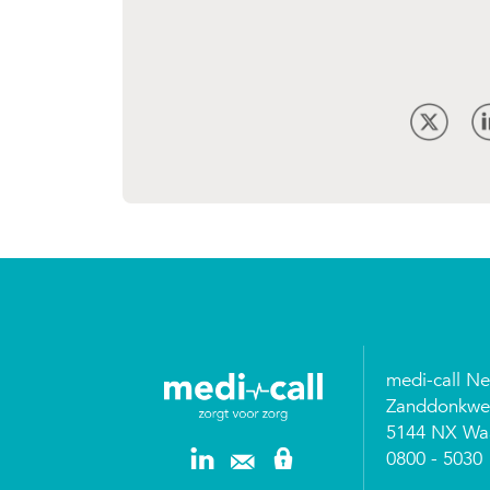
medi-call N
Zanddonkwe
5144 NX Waa
0800 - 5030