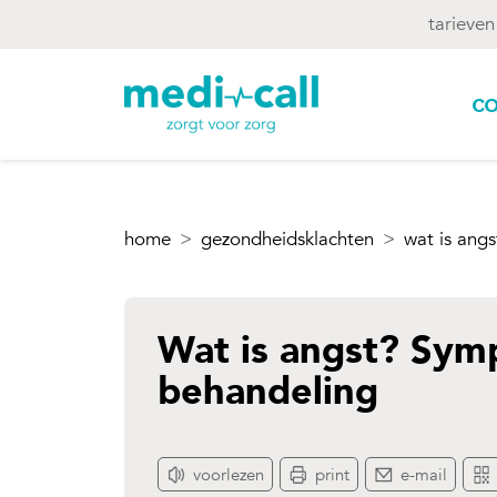
tarieven
co
home
gezondheidsklachten
wat is ang
Wat is angst? Sym
behandeling
voorlezen
print
e-mail