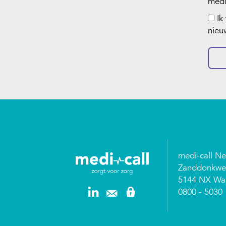
medi
Ik
nieu
medi-call N
Zanddonkwe
5144 NX Waa
0800 - 5030