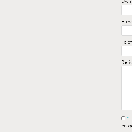
Uw 
E-ma
Tele
Beri
*
B
en g