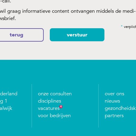
-call.
 wil graag informatieve content ontvangen middels de medi-
wsbrief.
*
verplic
terug
verstuur
ederland
onze consulten
over ons
g 1
disciplines
nieuws
lwijk
vacatures
4
gezondheidsk
voor bedrijven
partners