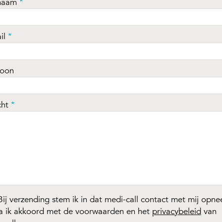
naam
*
il
*
foon
cht
*
ij verzending stem ik in dat medi-call contact met mij opn
a ik akkoord met de voorwaarden en het
privacybeleid
van