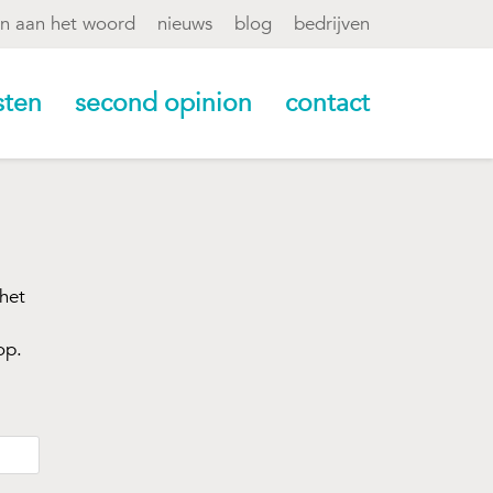
en aan het woord
nieuws
blog
bedrijven
sten
second opinion
contact
het
op.