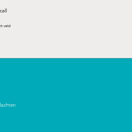
call
ht veld
lachten