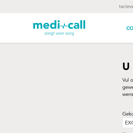
tariev
co
U 
Vul 
gewe
wens
Geko