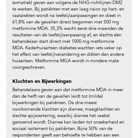
somatiek) geven aan volgens de NHG-richtlijnen DM2
te werken. Bij patiënten met een laag risico op hart- en
vaatziekten wordt na leefstijlaanpassingen en dieet in
61,8% van de gevallen direct begonnen met 500 mg
metformine MDA. 35,3% wacht eerst drie maanden de
resultaten van de leefstijlaanpassing af, en slechts één
behandelaar start direct met 1000 mg metformine
MDA. Kaderhuisartsen diabetes wachten iets vaker op
het effect van leefstijlverandering en diëten dan andere
huisartsen. Metformine MGA wordt in mindere mate
voorgeschreven.
Klachten en Bijwerkingen
Behandelaars geven aan dat metformine MDA in meer
dan de helft van de gevallen leidt tot (milde)
bijwerkingen bij patiënten. De drie meest
voorkomende klachten zijn diarree, maagklachten en
slechte spijsvertering, waarbij diarree het vaakst
genoemd wordt. Diarree kan leiden tot onzekerheid en
sociaal isolement bij patiënten. Bijna 50% van de
respondenten geeft aan behoefte te hebben aan een