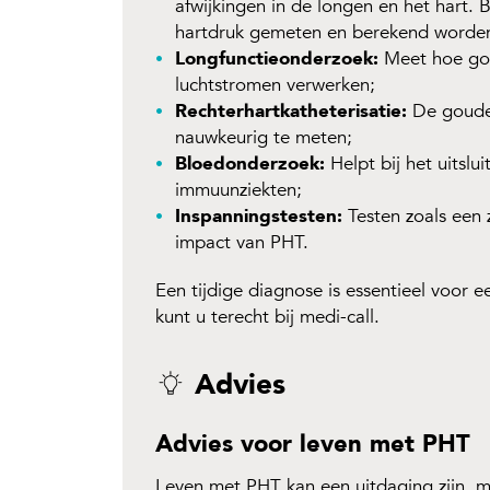
afwijkingen in de longen en het hart.
hartdruk gemeten en berekend worde
Longfunctieonderzoek:
Meet hoe goe
luchtstromen verwerken;
Rechterhartkatheterisatie:
De gouden
nauwkeurig te meten;
Bloedonderzoek:
Helpt bij het uitslu
immuunziekten;
Inspanningstesten:
Testen zoals een 
impact van PHT.
Een tijdige diagnose is essentieel voor e
kunt u terecht bij medi-call.
Advies
Advies voor leven met PHT
Leven met PHT kan een uitdaging zijn, 