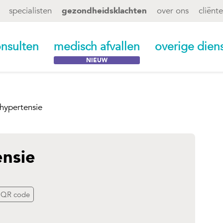
specialisten
gezondheidsklachten
over ons
cliënt
nsulten
medisch afvallen
overige dien
hypertensie
nsie
QR code