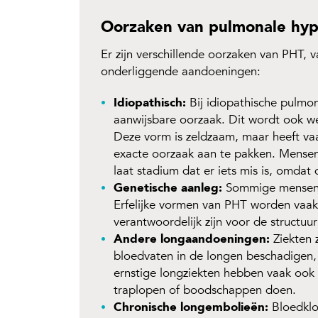
Oorzaken van pulmonale hyp
Er zijn verschillende oorzaken van PHT, 
onderliggende aandoeningen:
Idiopathisch:
Bij idiopathische pulmon
aanwijsbare oorzaak. Dit wordt ook w
Deze vorm is zeldzaam, maar heeft vaa
exacte oorzaak aan te pakken. Mensen
laat stadium dat er iets mis is, omdat
Genetische aanleg:
Sommige mensen 
Erfelijke vormen van PHT worden vaak
verantwoordelijk zijn voor de structu
Andere longaandoeningen:
Ziekten 
bloedvaten in de longen beschadigen,
ernstige longziekten hebben vaak ook m
traplopen of boodschappen doen.
Chronische longembolieën:
Bloedklo