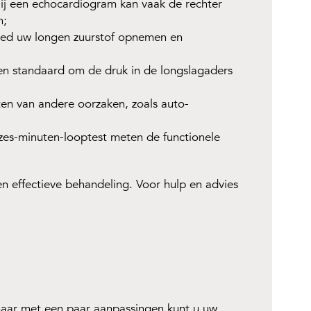
 Bij een echocardiogram kan vaak de rechter
n;
d uw longen zuurstof opnemen en
 standaard om de druk in de longslagaders
iten van andere oorzaken, zoals auto-
zes-minuten-looptest meten de functionele
en effectieve behandeling. Voor hulp en advies
maar met een paar aanpassingen kunt u uw